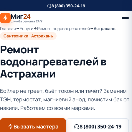
К
8 (800) 350-24-19
основному
Миг
24
контенту
служба ремонта 24/7
Главная
Услуги
Ремонт водонагревателей
Астрахань
Сантехника · Астрахань
Ремонт
водонагревателей в
Астрахани
Бойлер не греет, бьёт током или течёт? Заменим
ТЭН, термостат, магниевый анод, почистим бак от
накипи. Работаем со всеми марками.
Вызвать мастера
8 (800) 350-24-19