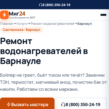
К
8 (800) 350-24-19
основному
Миг
24
контенту
служба ремонта 24/7
Главная
Услуги
Ремонт водонагревателей
Барнаул
Сантехника · Барнаул
Ремонт
водонагревателей в
Барнауле
Бойлер не греет, бьёт током или течёт? Заменим
ТЭН, термостат, магниевый анод, почистим бак от
накипи. Работаем со всеми марками.
Вызвать мастера
8 (800) 350-24-19