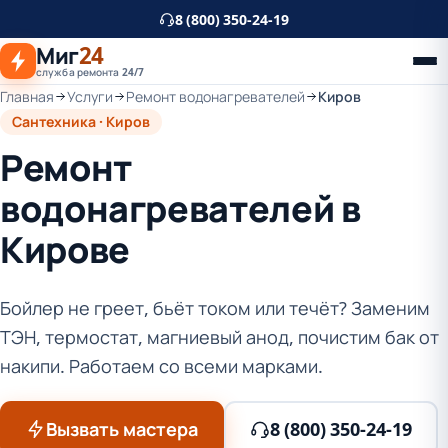
К
8 (800) 350-24-19
основному
Миг
24
контенту
служба ремонта 24/7
Главная
Услуги
Ремонт водонагревателей
Киров
Сантехника · Киров
Ремонт
водонагревателей в
Кирове
Бойлер не греет, бьёт током или течёт? Заменим
ТЭН, термостат, магниевый анод, почистим бак от
накипи. Работаем со всеми марками.
Вызвать мастера
8 (800) 350-24-19