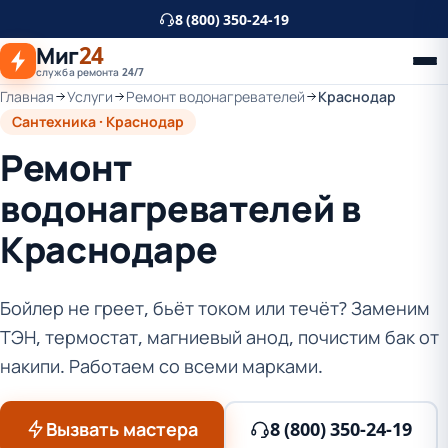
К
8 (800) 350-24-19
основному
Миг
24
контенту
служба ремонта 24/7
Главная
Услуги
Ремонт водонагревателей
Краснодар
Сантехника · Краснодар
Ремонт
водонагревателей в
Краснодаре
Бойлер не греет, бьёт током или течёт? Заменим
ТЭН, термостат, магниевый анод, почистим бак от
накипи. Работаем со всеми марками.
Вызвать мастера
8 (800) 350-24-19