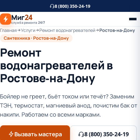
К
8 (800) 350-24-19
основному
Миг
24
контенту
служба ремонта 24/7
Главная
Услуги
Ремонт водонагревателей
Ростов-на-Дону
Сантехника · Ростов-на-Дону
Ремонт
водонагревателей в
Ростове-на-Дону
Бойлер не греет, бьёт током или течёт? Заменим
ТЭН, термостат, магниевый анод, почистим бак от
накипи. Работаем со всеми марками.
Вызвать мастера
8 (800) 350-24-19