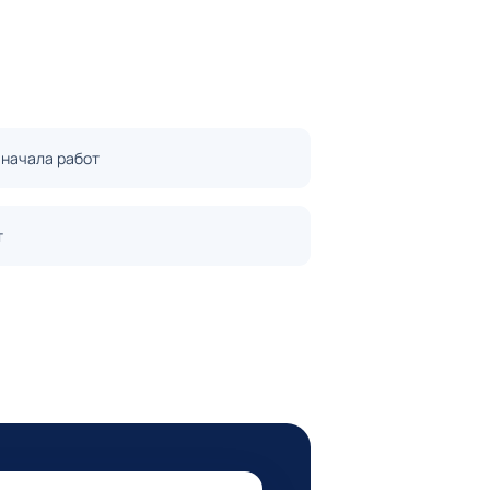
 начала работ
т