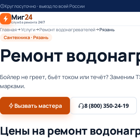
К
Круглосуточно · выезд по всей России
основному
Миг
24
контенту
служба ремонта 24/7
Главная
Услуги
Ремонт водонагревателей
Рязань
Сантехника · Рязань
Ремонт водонаг
Бойлер не греет, бьёт током или течёт? Заменим Т
марками.
Вызвать мастера
8 (800) 350-24-19
Цены на ремонт водонагр