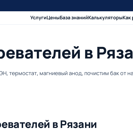
Услуги
Цены
База знаний
Калькуляторы
Как
ревателей в Ряз
ЭН, термостат, магниевый анод, почистим бак от н
евателей в Рязани