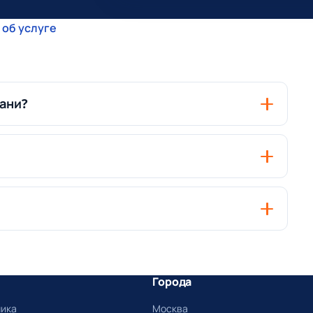
 об услуге
зани?
Города
ника
Москва