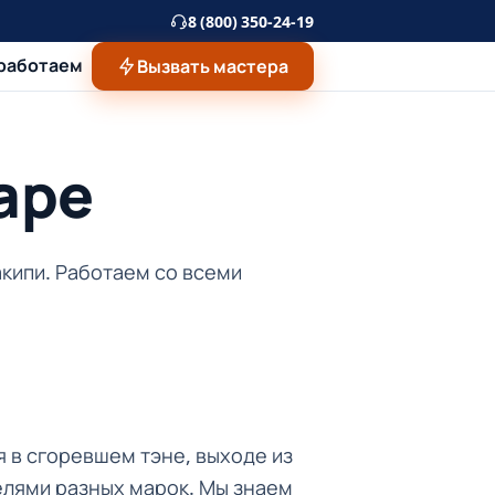
8 (800) 350-24-19
 работаем
Вызвать мастера
аре
акипи. Работаем со всеми
я в сгоревшем тэне, выходе из
елями разных марок. Мы знаем