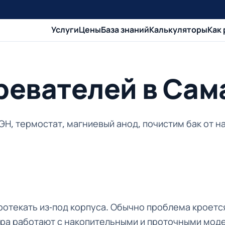
Услуги
Цены
База знаний
Калькуляторы
Как
ревателей в Сам
ЭН, термостат, магниевый анод, почистим бак от н
ротекать из-под корпуса. Обычно проблема кроетс
ера работают с накопительными и проточными мод