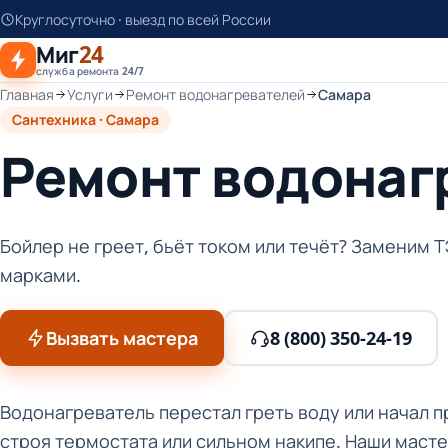
К
Круглосуточно · выезд по всей России
основному
Миг
24
контенту
служба ремонта 24/7
Главная
Услуги
Ремонт водонагревателей
Самара
Сантехника · Самара
Ремонт водонаг
Бойлер не греет, бьёт током или течёт? Заменим Т
марками.
Вызвать мастера
8 (800) 350-24-19
Водонагреватель перестал греть воду или начал п
строя термостата или сильном накипе. Наши маст