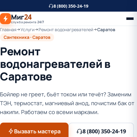
К
8 (800) 350-24-19
основному
Миг
24
контенту
служба ремонта 24/7
Главная
Услуги
Ремонт водонагревателей
Саратов
Сантехника · Саратов
Ремонт
водонагревателей в
Саратове
Бойлер не греет, бьёт током или течёт? Заменим
ТЭН, термостат, магниевый анод, почистим бак от
накипи. Работаем со всеми марками.
Вызвать мастера
8 (800) 350-24-19