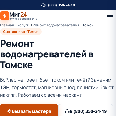
К
8 (800) 350-24-19
основному
Миг
24
контенту
служба ремонта 24/7
Главная
Услуги
Ремонт водонагревателей
Томск
Сантехника · Томск
Ремонт
водонагревателей в
Томске
Бойлер не греет, бьёт током или течёт? Заменим
ТЭН, термостат, магниевый анод, почистим бак от
накипи. Работаем со всеми марками.
Вызвать мастера
8 (800) 350-24-19