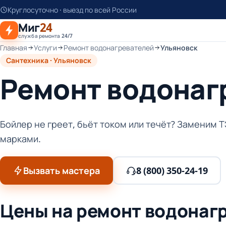
К
Круглосуточно · выезд по всей России
основному
Миг
24
контенту
служба ремонта 24/7
Главная
Услуги
Ремонт водонагревателей
Ульяновск
Сантехника · Ульяновск
Ремонт водонаг
Бойлер не греет, бьёт током или течёт? Заменим Т
марками.
Вызвать мастера
8 (800) 350-24-19
Цены на ремонт водонагр