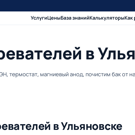
Услуги
Цены
База знаний
Калькуляторы
Как
ревателей в Уль
ЭН, термостат, магниевый анод, почистим бак от н
евателей в Ульяновске