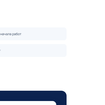
 начала работ
т