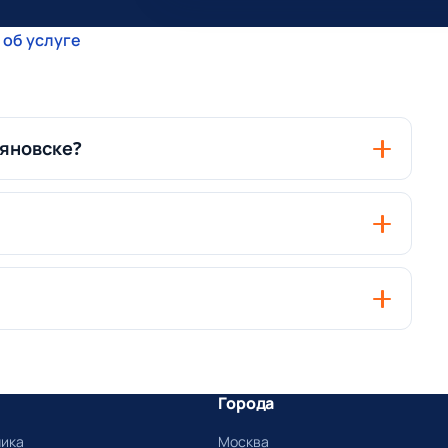
 об услуге
ьяновске?
Города
ника
Москва