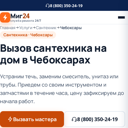
К
8 (800) 350-24-19
основному
Миг
24
контенту
служба ремонта 24/7
Главная
Услуги
Сантехник
Чебоксары
Сантехника · Чебоксары
Вызов сантехника на
дом в Чебоксарах
Устраним течь, заменим смеситель, унитаз или
трубы. Приедем со своим инструментом и
запчастями в течение часа, цену зафиксируем до
начала работ.
Вызвать мастера
8 (800) 350-24-19