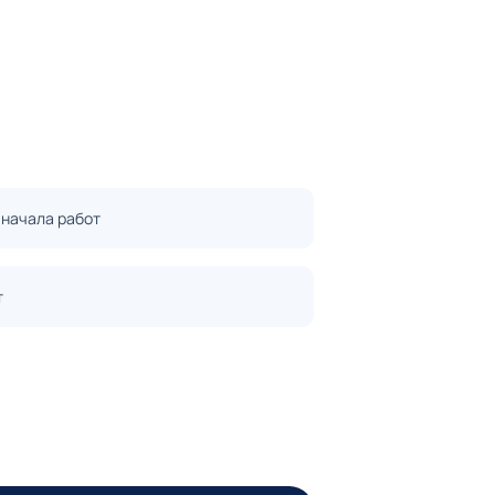
 начала работ
т