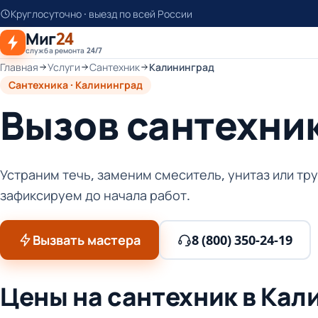
К
Круглосуточно · выезд по всей России
основному
Миг
24
контенту
служба ремонта 24/7
Главная
Услуги
Сантехник
Калининград
Сантехника · Калининград
Вызов сантехник
Устраним течь, заменим смеситель, унитаз или тр
зафиксируем до начала работ.
Вызвать мастера
8 (800) 350-24-19
Цены на сантехник в Кал