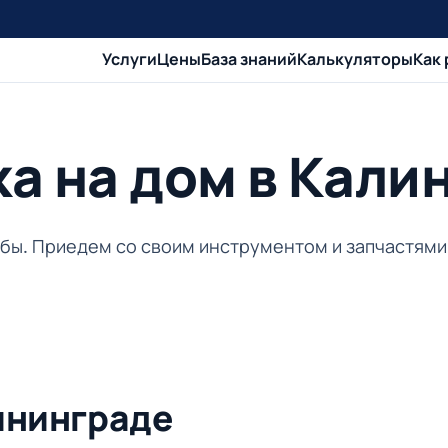
Услуги
Цены
База знаний
Калькуляторы
Как
а на дом в Кали
убы. Приедем со своим инструментом и запчастями 
ининграде