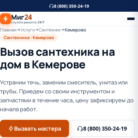
К
8 (800) 350-24-19
основному
Миг
24
контенту
служба ремонта 24/7
Главная
Услуги
Сантехник
Кемерово
Сантехника · Кемерово
Вызов сантехника на
дом в Кемерове
Устраним течь, заменим смеситель, унитаз или
трубы. Приедем со своим инструментом и
запчастями в течение часа, цену зафиксируем до
начала работ.
Вызвать мастера
8 (800) 350-24-19