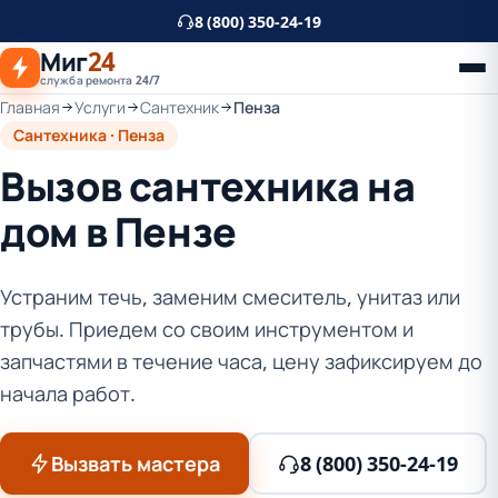
К
8 (800) 350-24-19
основному
Миг
24
контенту
служба ремонта 24/7
Главная
Услуги
Сантехник
Пенза
Сантехника · Пенза
Вызов сантехника на
дом в Пензе
Устраним течь, заменим смеситель, унитаз или
трубы. Приедем со своим инструментом и
запчастями в течение часа, цену зафиксируем до
начала работ.
Вызвать мастера
8 (800) 350-24-19