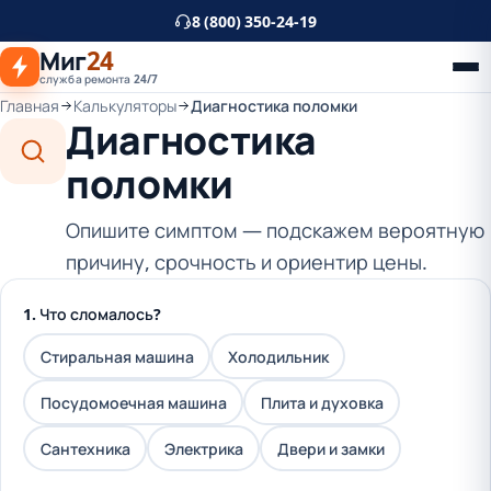
К
8 (800) 350-24-19
основному
Миг
24
контенту
служба ремонта 24/7
Главная
Калькуляторы
Диагностика поломки
Диагностика
поломки
Опишите симптом — подскажем вероятную
причину, срочность и ориентир цены.
1. Что сломалось?
Стиральная машина
Холодильник
Посудомоечная машина
Плита и духовка
Сантехника
Электрика
Двери и замки