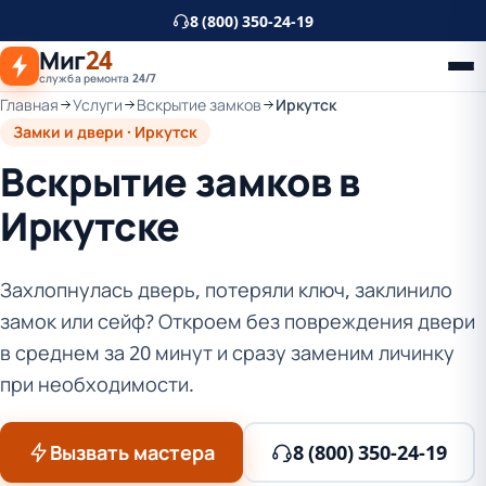
К
8 (800) 350-24-19
основному
Миг
24
контенту
служба ремонта 24/7
Главная
Услуги
Вскрытие замков
Иркутск
Замки и двери · Иркутск
Вскрытие замков в
Иркутске
Захлопнулась дверь, потеряли ключ, заклинило
замок или сейф? Откроем без повреждения двери
в среднем за 20 минут и сразу заменим личинку
при необходимости.
Вызвать мастера
8 (800) 350-24-19