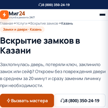
К
8 (800) 350-24-19
основному
Миг
24
контенту
служба ремонта 24/7
Главная
Услуги
Вскрытие замков
Казань
Замки и двери · Казань
Вскрытие замков в
Казани
Захлопнулась дверь, потеряли ключ, заклинило
замок или сейф? Откроем без повреждения двери
в среднем за 20 минут и сразу заменим личинку
при необходимости.
Вызвать мастера
8 (800) 350-24-19