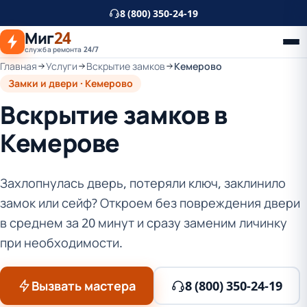
К
8 (800) 350-24-19
основному
Миг
24
контенту
служба ремонта 24/7
Главная
Услуги
Вскрытие замков
Кемерово
Замки и двери · Кемерово
Вскрытие замков в
Кемерове
Захлопнулась дверь, потеряли ключ, заклинило
замок или сейф? Откроем без повреждения двери
в среднем за 20 минут и сразу заменим личинку
при необходимости.
Вызвать мастера
8 (800) 350-24-19