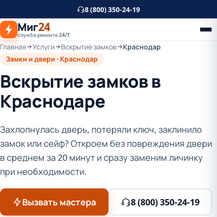
К
8 (800) 350-24-19
основному
Миг
24
контенту
служба ремонта 24/7
Главная
Услуги
Вскрытие замков
Краснодар
Замки и двери · Краснодар
Вскрытие замков в
Краснодаре
Захлопнулась дверь, потеряли ключ, заклинило
замок или сейф? Откроем без повреждения двери
в среднем за 20 минут и сразу заменим личинку
при необходимости.
Вызвать мастера
8 (800) 350-24-19