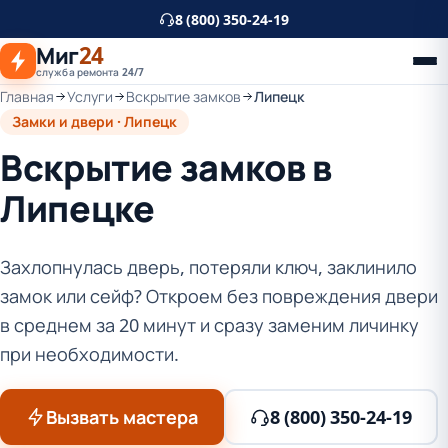
К
8 (800) 350-24-19
основному
Миг
24
контенту
служба ремонта 24/7
Главная
Услуги
Вскрытие замков
Липецк
Замки и двери · Липецк
Вскрытие замков в
Липецке
Захлопнулась дверь, потеряли ключ, заклинило
замок или сейф? Откроем без повреждения двери
в среднем за 20 минут и сразу заменим личинку
при необходимости.
Вызвать мастера
8 (800) 350-24-19