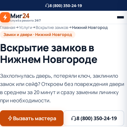
К
8 (800) 350-24-19
основному
Миг
24
контенту
служба ремонта 24/7
Главная
Услуги
Вскрытие замков
Нижний Новгород
Замки и двери · Нижний Новгород
Вскрытие замков в
Нижнем Новгороде
Захлопнулась дверь, потеряли ключ, заклинило
замок или сейф? Откроем без повреждения двери
в среднем за 20 минут и сразу заменим личинку
при необходимости.
Вызвать мастера
8 (800) 350-24-19