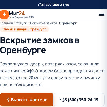
К
8 (800) 350-24-19
основному
Миг
24
контенту
служба ремонта 24/7
Главная
Услуги
Вскрытие замков
Оренбург
Замки и двери · Оренбург
Вскрытие замков в
Оренбурге
Захлопнулась дверь, потеряли ключ, заклинило
замок или сейф? Откроем без повреждения двери
в среднем за 20 минут и сразу заменим личинку
при необходимости.
Вызвать мастера
8 (800) 350-24-19