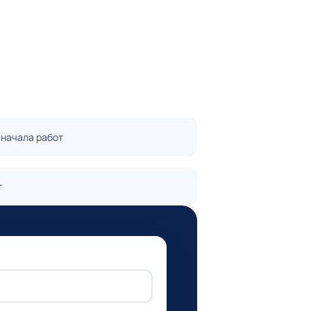
 начала работ
т