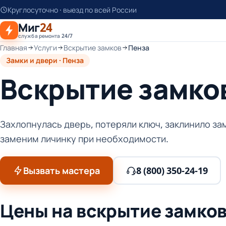
К
Круглосуточно · выезд по всей России
основному
Миг
24
контенту
служба ремонта 24/7
Главная
Услуги
Вскрытие замков
Пенза
Замки и двери · Пенза
Вскрытие замков
Захлопнулась дверь, потеряли ключ, заклинило за
заменим личинку при необходимости.
Вызвать мастера
8 (800) 350-24-19
Цены на вскрытие замков