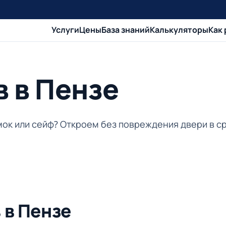
Услуги
Цены
База знаний
Калькуляторы
Как
 в Пензе
мок или сейф? Откроем без повреждения двери в ср
 в Пензе