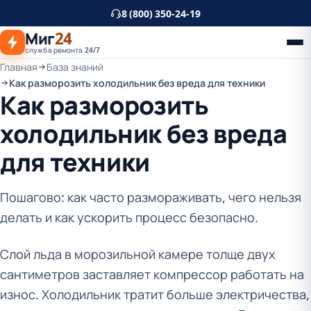
К
8 (800) 350-24-19
основному
Миг
24
контенту
служба ремонта 24/7
Главная
База знаний
Как разморозить холодильник без вреда для техники
Как разморозить
холодильник без вреда
для техники
Пошагово: как часто размораживать, чего нельзя
делать и как ускорить процесс безопасно.
Слой льда в морозильной камере толще двух
сантиметров заставляет компрессор работать на
износ. Холодильник тратит больше электричества,