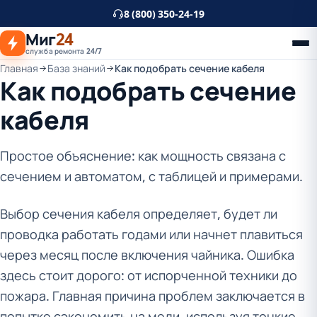
К
8 (800) 350-24-19
основному
Миг
24
контенту
служба ремонта 24/7
Главная
База знаний
Как подобрать сечение кабеля
Как подобрать сечение
кабеля
Простое объяснение: как мощность связана с
сечением и автоматом, с таблицей и примерами.
Выбор сечения кабеля определяет, будет ли
проводка работать годами или начнет плавиться
через месяц после включения чайника. Ошибка
здесь стоит дорого: от испорченной техники до
пожара. Главная причина проблем заключается в
попытке сэкономить на меди, используя тонкие