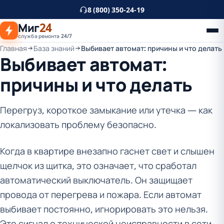
К
8 (800) 350-24-19
основному
Миг
24
контенту
служба ремонта 24/7
Главная
База знаний
Выбивает автомат: причины и что делать
Выбивает автомат:
причины и что делать
Перегруз, короткое замыкание или утечка — как
локализовать проблему безопасно.
Когда в квартире внезапно гаснет свет и слышен
щелчок из щитка, это означает, что сработал
автоматический выключатель. Он защищает
провода от перегрева и пожара. Если автомат
выбивает постоянно, игнорировать это нельзя.
Это сигнал о технической неисправности в сети