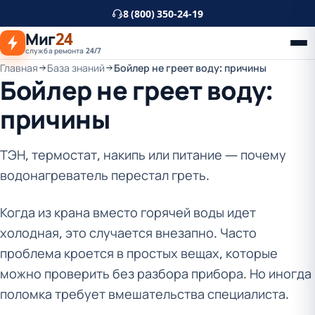
К
8 (800) 350-24-19
основному
Миг
24
контенту
служба ремонта 24/7
Главная
База знаний
Бойлер не греет воду: причины
Бойлер не греет воду:
причины
ТЭН, термостат, накипь или питание — почему
водонагреватель перестал греть.
Когда из крана вместо горячей воды идет
холодная, это случается внезапно. Часто
проблема кроется в простых вещах, которые
можно проверить без разбора прибора. Но иногда
поломка требует вмешательства специалиста.