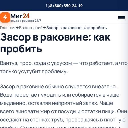
К
8 (800) 350-24-19
основному
Миг
24
контенту
служба ремонта 24/7
Главная
База знаний
Засор в раковине: как пробить
Засор в раковине: как
пробить
Вантуз, трос, сода с уксусом — что работает, а что
только усугубит проблему.
Засор в раковине обычно случается внезапно.
Вода перестает уходить или собирается в чаше
медленно, оставляя неприятный запах. Чаще
всего виноваты жир от посуды и остатки пищи. Они
оседают на стенках труб, превращаясь в плотную
пробку. Со временем к ним прилипают волосы и