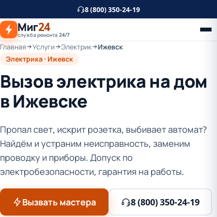
К
8 (800) 350-24-19
основному
Миг
24
контенту
служба ремонта 24/7
Главная
Услуги
Электрик
Ижевск
Электрика · Ижевск
Вызов электрика на дом
в Ижевске
Пропал свет, искрит розетка, выбивает автомат?
Найдём и устраним неисправность, заменим
проводку и приборы. Допуск по
электробезопасности, гарантия на работы.
Вызвать мастера
8 (800) 350-24-19