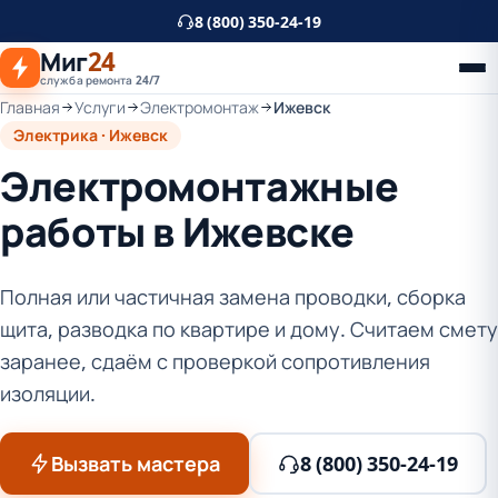
К
8 (800) 350-24-19
основному
Миг
24
контенту
служба ремонта 24/7
Главная
Услуги
Электромонтаж
Ижевск
Электрика · Ижевск
Электромонтажные
работы в Ижевске
Полная или частичная замена проводки, сборка
щита, разводка по квартире и дому. Считаем смету
заранее, сдаём с проверкой сопротивления
изоляции.
Вызвать мастера
8 (800) 350-24-19