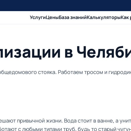
Услуги
Цены
База знаний
Калькуляторы
Как
лизации в Челяб
общедомового стояка. Работаем тросом и гидроди
ешают привычной жизни. Вода стоит в ванне, а уни
тают с любыми типами труб, будь то старый чугун