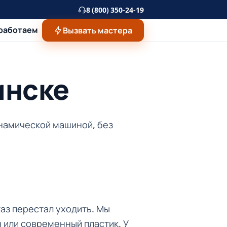
8 (800) 350-24-19
 работаем
Вызвать мастера
инске
намической машиной, без
таз перестал уходить. Мы
 или современный пластик. У