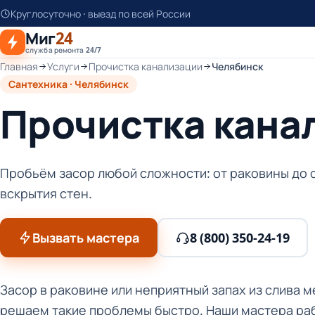
К
Круглосуточно · выезд по всей России
основному
Миг
24
контенту
служба ремонта 24/7
Главная
Услуги
Прочистка канализации
Челябинск
Сантехника · Челябинск
Прочистка кана
Пробьём засор любой сложности: от раковины до 
вскрытия стен.
Вызвать мастера
8 (800) 350-24-19
Засор в раковине или неприятный запах из слива м
решаем такие проблемы быстро. Наши мастера рабо