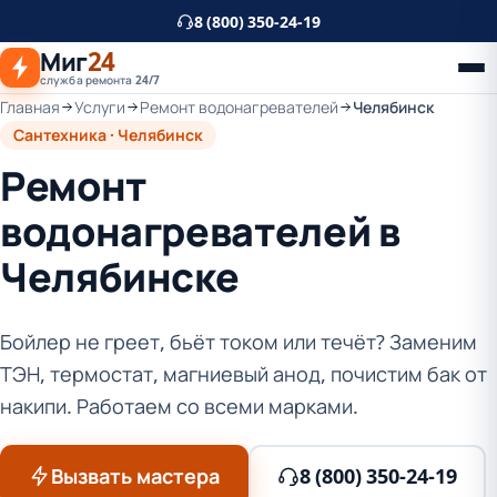
К
8 (800) 350-24-19
основному
Миг
24
контенту
служба ремонта 24/7
Главная
Услуги
Ремонт водонагревателей
Челябинск
Сантехника · Челябинск
Ремонт
водонагревателей в
Челябинске
Бойлер не греет, бьёт током или течёт? Заменим
ТЭН, термостат, магниевый анод, почистим бак от
накипи. Работаем со всеми марками.
Вызвать мастера
8 (800) 350-24-19