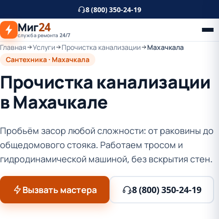
К
8 (800) 350-24-19
основному
Миг
24
контенту
служба ремонта 24/7
Главная
Услуги
Прочистка канализации
Махачкала
Сантехника · Махачкала
Прочистка канализации
в Махачкале
Пробьём засор любой сложности: от раковины до
общедомового стояка. Работаем тросом и
гидродинамической машиной, без вскрытия стен.
Вызвать мастера
8 (800) 350-24-19