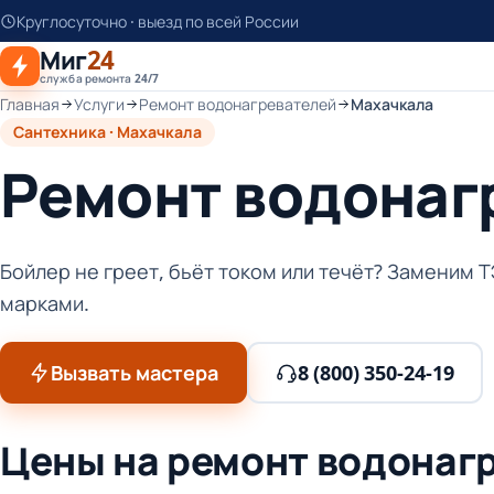
К
Круглосуточно · выезд по всей России
основному
Миг
24
контенту
служба ремонта 24/7
Главная
Услуги
Ремонт водонагревателей
Махачкала
Сантехника · Махачкала
Ремонт водонаг
Бойлер не греет, бьёт током или течёт? Заменим Т
марками.
Вызвать мастера
8 (800) 350-24-19
Цены на ремонт водонаг