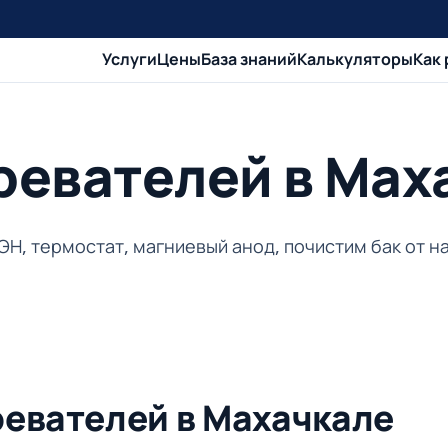
Услуги
Цены
База знаний
Калькуляторы
Как
ревателей в Мах
ЭН, термостат, магниевый анод, почистим бак от н
ревателей в Махачкале