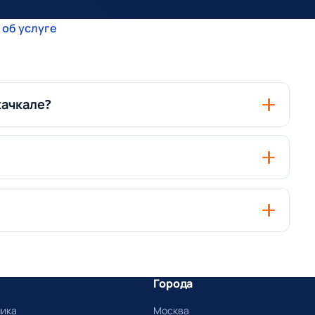
 об услуге
хачкале?
Города
ника
Москва