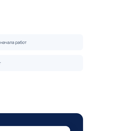
 начала работ
т