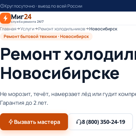
К
Круглосуточно · выезд по всей России
основному
Миг
24
контенту
служба ремонта 24/7
Главная
Услуги
Ремонт холодильников
Новосибирск
Ремонт бытовой техники · Новосибирск
Ремонт холодиль
Новосибирске
Не морозит, течёт, намерзает лёд или гудит комп
Гарантия до 2 лет.
Вызвать мастера
8 (800) 350-24-19