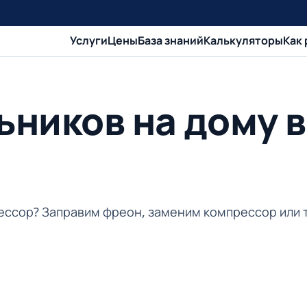
Услуги
Цены
База знаний
Калькуляторы
Как
ников на дому в
рессор? Заправим фреон, заменим компрессор или 