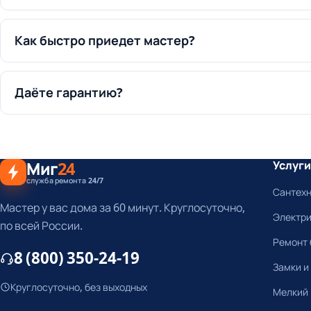
Как быстро приедет мастер?
Даёте гарантию?
Миг
24
Услуги
служба ремонта 24/7
Сантех
Мастер у вас дома за 60 минут. Круглосуточно,
Электр
по всей России.
Ремонт 
8 (800) 350-24-19
Замки и
Круглосуточно, без выходных
Мелкий