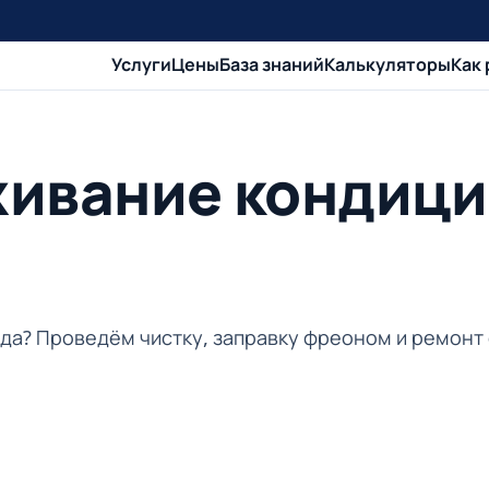
Услуги
Цены
База знаний
Калькуляторы
Как
живание кондици
вода? Проведём чистку, заправку фреоном и ремонт