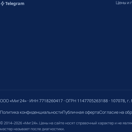
Цены и 
Telegram
ООО «Миг24» · ИНН 7718260417 · ОГРН 1147705263188 · 107078, г. М
Политика конфиденциальности
Публичная оферта
Согласие на об
© 2014–2026 «Миг24». Цены на сайте носят справочный характер и не явл
мастер называет после диагностики.