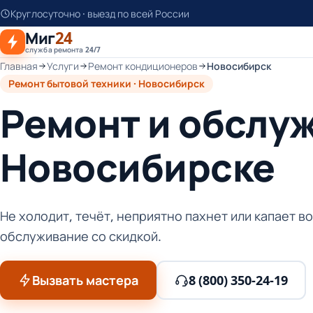
К
Круглосуточно · выезд по всей России
основному
Миг
24
контенту
служба ремонта 24/7
Главная
Услуги
Ремонт кондиционеров
Новосибирск
Ремонт бытовой техники · Новосибирск
Ремонт и обслу
Новосибирске
Не холодит, течёт, неприятно пахнет или капает 
обслуживание со скидкой.
Вызвать мастера
8 (800) 350-24-19