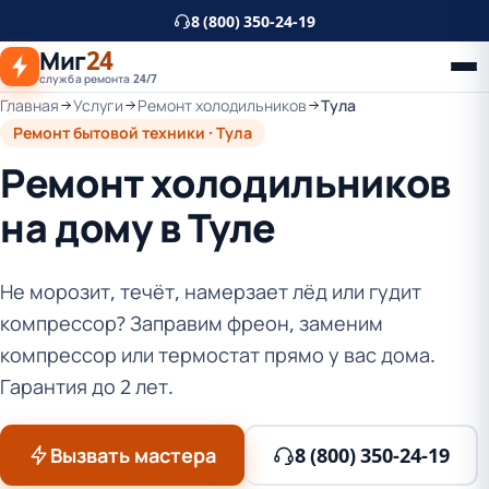
К
8 (800) 350-24-19
основному
Миг
24
контенту
служба ремонта 24/7
Главная
Услуги
Ремонт холодильников
Тула
Ремонт бытовой техники · Тула
Ремонт холодильников
на дому в Туле
Не морозит, течёт, намерзает лёд или гудит
компрессор? Заправим фреон, заменим
компрессор или термостат прямо у вас дома.
Гарантия до 2 лет.
Вызвать мастера
8 (800) 350-24-19