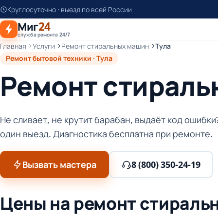
К
Круглосуточно · выезд по всей России
основному
Миг
24
контенту
служба ремонта 24/7
Главная
Услуги
Ремонт стиральных машин
Тула
Ремонт бытовой техники · Тула
Ремонт стиральн
Не сливает, не крутит барабан, выдаёт код ошибк
один выезд. Диагностика бесплатна при ремонте.
Вызвать мастера
8 (800) 350-24-19
Цены на ремонт стиральн