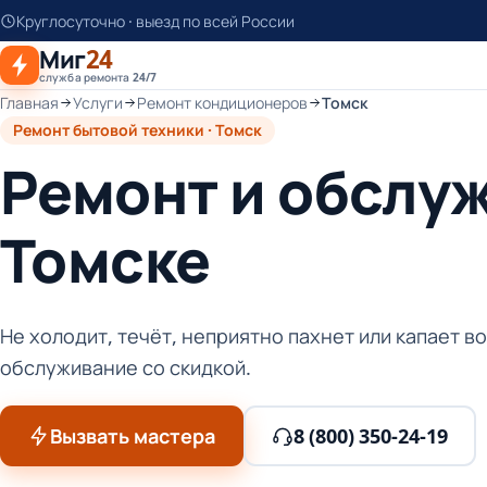
К
Круглосуточно · выезд по всей России
основному
Миг
24
контенту
служба ремонта 24/7
Главная
Услуги
Ремонт кондиционеров
Томск
Ремонт бытовой техники · Томск
Ремонт и обслу
Томске
Не холодит, течёт, неприятно пахнет или капает 
обслуживание со скидкой.
Вызвать мастера
8 (800) 350-24-19