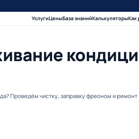
Услуги
Цены
База знаний
Калькуляторы
Как
живание кондици
вода? Проведём чистку, заправку фреоном и ремонт