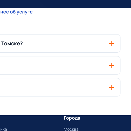
нее об услуге
 Томске?
Города
ника
Москва