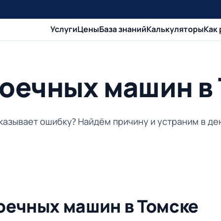
Услуги
Цены
База знаний
Калькуляторы
Как
оечных машин в
показывает ошибку? Найдём причину и устраним в д
оечных машин в Томске