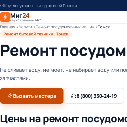
К
Круглосуточно · выезд по всей России
основному
Миг
24
контенту
служба ремонта 24/7
Главная
Услуги
Ремонт посудомоечных машин
Томск
Ремонт бытовой техники · Томск
Ремонт посудом
Не сливает воду, не моет, не набирает воду или 
запчастями.
Вызвать мастера
8 (800) 350-24-19
Цены на ремонт посудом