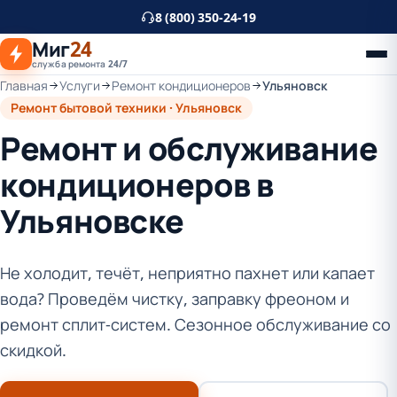
К
8 (800) 350-24-19
основному
Миг
24
контенту
служба ремонта 24/7
Главная
Услуги
Ремонт кондиционеров
Ульяновск
Ремонт бытовой техники · Ульяновск
Ремонт и обслуживание
кондиционеров в
Ульяновске
Не холодит, течёт, неприятно пахнет или капает
вода? Проведём чистку, заправку фреоном и
ремонт сплит-систем. Сезонное обслуживание со
скидкой.