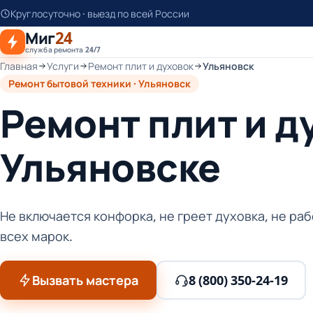
К
Круглосуточно · выезд по всей России
основному
Миг
24
контенту
служба ремонта 24/7
Главная
Услуги
Ремонт плит и духовок
Ульяновск
Ремонт бытовой техники · Ульяновск
Ремонт плит и д
Ульяновске
Не включается конфорка, не греет духовка, не ра
всех марок.
Вызвать мастера
8 (800) 350-24-19