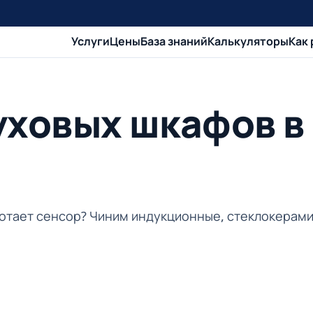
Услуги
Цены
База знаний
Калькуляторы
Как
уховых шкафов в
ботает сенсор? Чиним индукционные, стеклокерами