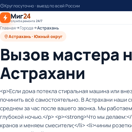
К
Круглосуточно · выезд по всей России
основному
Миг
24
контенту
служба ремонта 24/7
Главная
Города
Астрахань
Астрахань · Южный округ
Вызов мастера н
Астрахани
<p>Если дома потекла стиральная машина или внез
починить всё самостоятельно. В Астрахани наши с
среднем за час после вашего звонка. Мы работае
глубокой ночью.</p> <p><strong>Что мы делаем:</
кранов и меняем смесители;</li> <li>чиним розет