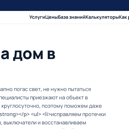
Услуги
Цены
База знаний
Калькуляторы
Как
а дом в
апно погас свет, не нужно пытаться
пециалисты приезжают на объект в
м круглосуточно, поэтому поможем даже
strong></p> <ul> <li>исправляем протечки
ки, выключатели и восстанавливаем