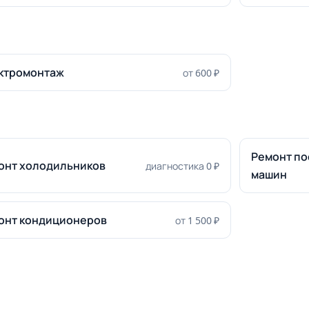
ктромонтаж
от 600 ₽
Ремонт п
онт холодильников
диагностика 0 ₽
машин
онт кондиционеров
от 1 500 ₽