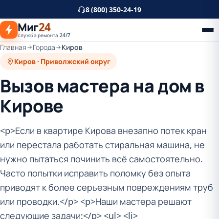
К
8 (800) 350-24-19
основному
Миг
24
контенту
служба ремонта 24/7
Главная
Города
Киров
Киров · Приволжский округ
Вызов мастера на дом в
Кирове
<p>Если в квартире Кирова внезапно потек кран
или перестала работать стиральная машина, не
нужно пытаться починить всё самостоятельно.
Часто попытки исправить поломку без опыта
приводят к более серьезным повреждениям труб
или проводки.</p> <p>Наши мастера решают
следующие задачи:</p> <ul> <li>