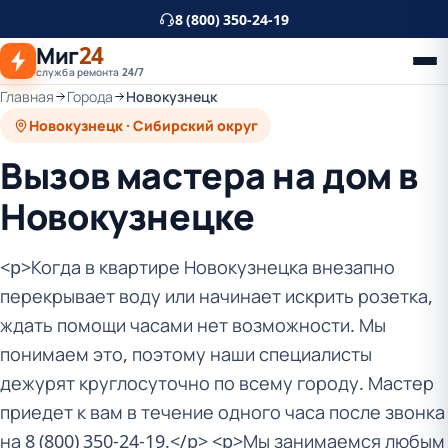
К
8 (800) 350-24-19
основному
Миг
24
контенту
служба ремонта 24/7
Главная
Города
Новокузнецк
Новокузнецк · Сибирский округ
Вызов мастера на дом в
Новокузнецке
<p>Когда в квартире Новокузнецка внезапно
перекрывает воду или начинает искрить розетка,
ждать помощи часами нет возможности. Мы
понимаем это, поэтому наши специалисты
дежурят круглосуточно по всему городу. Мастер
приедет к вам в течение одного часа после звонка
на 8 (800) 350-24-19.</p> <p>Мы занимаемся любым