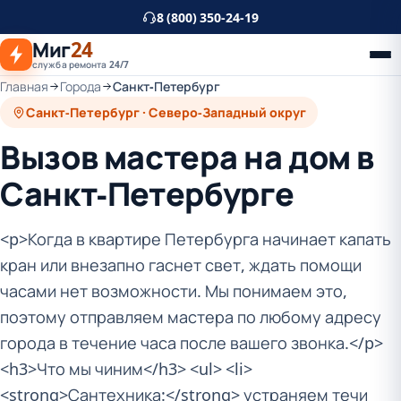
К
8 (800) 350-24-19
основному
Миг
24
контенту
служба ремонта 24/7
Главная
Города
Санкт-Петербург
Санкт-Петербург · Северо-Западный округ
Вызов мастера на дом в
Санкт-Петербурге
<p>Когда в квартире Петербурга начинает капать
кран или внезапно гаснет свет, ждать помощи
часами нет возможности. Мы понимаем это,
поэтому отправляем мастера по любому адресу
города в течение часа после вашего звонка.</p>
<h3>Что мы чиним</h3> <ul> <li>
<strong>Сантехника:</strong> устраняем течи