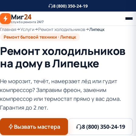
К
8 (800) 350-24-19
основному
Миг
24
контенту
служба ремонта 24/7
Главная
Услуги
Ремонт холодильников
Липецк
Ремонт бытовой техники · Липецк
Ремонт холодильников
на дому в Липецке
Не морозит, течёт, намерзает лёд или гудит
компрессор? Заправим фреон, заменим
компрессор или термостат прямо у вас дома.
Гарантия до 2 лет.
Вызвать мастера
8 (800) 350-24-19