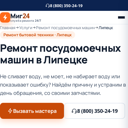
К
8 (800) 350-24-19
основному
Миг
24
контенту
служба ремонта 24/7
Главная
Услуги
Ремонт посудомоечных машин
Липецк
Ремонт бытовой техники · Липецк
Ремонт посудомоечных
машин в Липецке
Не сливает воду, не моет, не набирает воду или
показывает ошибку? Найдём причину и устраним в
день обращения, со своими запчастями.
Вызвать мастера
8 (800) 350-24-19