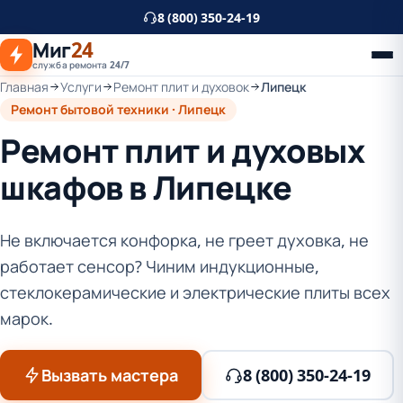
К
8 (800) 350-24-19
основному
Миг
24
контенту
служба ремонта 24/7
Главная
Услуги
Ремонт плит и духовок
Липецк
Ремонт бытовой техники · Липецк
Ремонт плит и духовых
шкафов в Липецке
Не включается конфорка, не греет духовка, не
работает сенсор? Чиним индукционные,
стеклокерамические и электрические плиты всех
марок.
Вызвать мастера
8 (800) 350-24-19