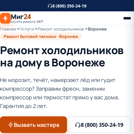
К
8 (800) 350-24-19
основному
Миг
24
контенту
служба ремонта 24/7
Главная
Услуги
Ремонт холодильников
Воронеж
Ремонт бытовой техники · Воронеж
Ремонт холодильников
на дому в Воронеже
Не морозит, течёт, намерзает лёд или гудит
компрессор? Заправим фреон, заменим
компрессор или термостат прямо у вас дома.
Гарантия до 2 лет.
Вызвать мастера
8 (800) 350-24-19